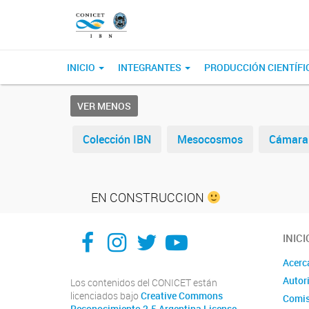
INICIO
INTEGRANTES
PRODUCCIÓN CIENTÍFI
VER MENOS
Colección IBN
Mesocosmos
Cámara 
EN CONSTRUCCION
Facebook
Instagram
X
You Tube
INICI
Acerc
Autor
Los contenidos del CONICET están
licenciados bajo
Creative Commons
Comis