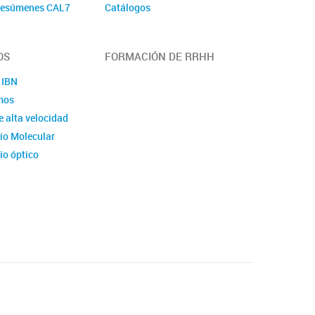
 Resúmenes CAL7
Catálogos
OS
FORMACIÓN DE RRHH
 IBN
mos
 alta velocidad
io Molecular
io óptico