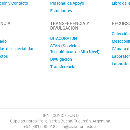
ción y Contacto
Personal de Apoyo
Libro de
Estudiantes
Investigadores Asociados
NCIA
TRANSFERENCIA Y
RECURS
Investigadores Visitantes
DIVULGACIÓN
Colección
BITACORA IBN
ado
Mesocos
STAN (Servicios
ias de especialidad
Cámara de
Tecnológicos de Alto Nivel)
ctos
Laborator
Divulgación
Laborator
Transferencia
Audiovisual
Ciencia Ciudadana
Convenios
IBN, (CONICET-UNT)
Cúpulas Horco Molle. Yerba Buena, Tucumán, Argentina.
+54 (381) 4859184. ibn@csnat.unt.edu.ar