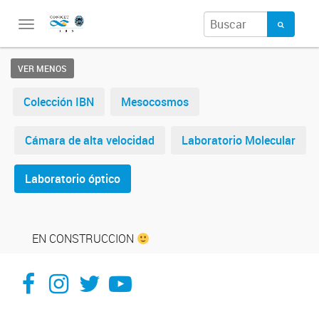
Toggle
navigation
VER MENOS
Colección IBN
Mesocosmos
Cámara de alta velocidad
Laboratorio Molecular
Laboratorio óptico
EN CONSTRUCCION
Facebook
Instagram
X
You Tube