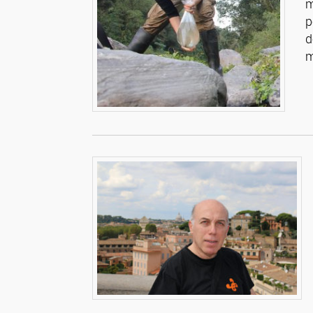
m
p
d
m