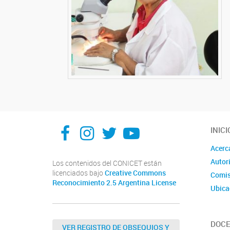
Facebook
Instagram
X
You Tube
INICI
Acerc
Autor
Los contenidos del CONICET están
licenciados bajo
Creative Commons
Comis
Reconocimiento 2.5 Argentina License
Ubica
DOCE
VER REGISTRO DE OBSEQUIOS Y