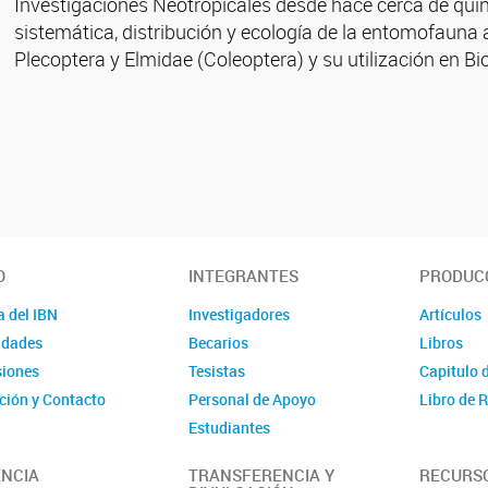
Investigaciones Neotropicales desde hace cerca de quinc
sistemática, distribución y ecología de la entomofauna
Plecoptera y Elmidae (Coleoptera) y su utilización en B
O
INTEGRANTES
PRODUCC
a del IBN
Investigadores
Artículos
idades
Becarios
Libros
iones
Tesistas
Capitulo 
ción y Contacto
Personal de Apoyo
Libro de
Estudiantes
Investigadores Asociados
NCIA
TRANSFERENCIA Y
RECURS
Investigadores Visitantes