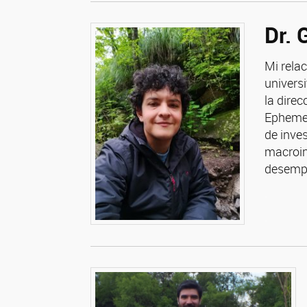
Dr. 
Mi rela
universi
la dire
Ephemer
de inve
macroin
desempa
.
.