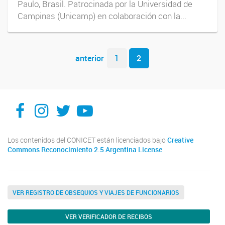
Paulo, Brasil. Patrocinada por la Universidad de
Campinas (Unicamp) en colaboración con la...
Navegador de artículos
anterior
1
2
Facebook
Instagram
X
You Tube
Los contenidos del CONICET están licenciados bajo
Creative
Commons Reconocimiento 2.5 Argentina License
VER REGISTRO DE OBSEQUIOS Y VIAJES DE FUNCIONARIOS
VER VERIFICADOR DE RECIBOS