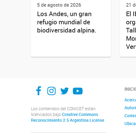
5 de agosto de 2026
21 d
Los Andes, un gran
El 
refugio mundial de
org
biodiversidad alpina.
Tal
Mor
Ver
Facebook
Instagram
X
You Tube
INICI
Acerc
Autor
Los contenidos del CONICET están
licenciados bajo
Creative Commons
Comis
Reconocimiento 2.5 Argentina License
Ubica