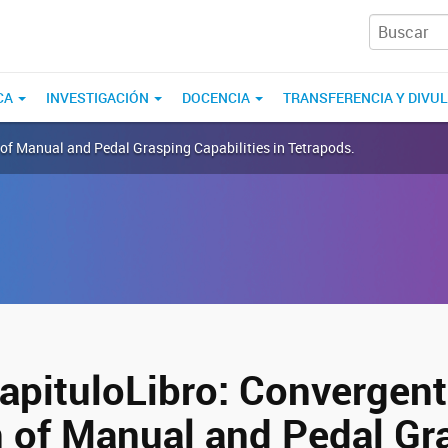
CA
INVESTIGACIÓN
DOCENCIA
TRANSFERENCIA Y DIVU
of Manual and Pedal Grasping Capabilities in Tetrapods.
pituloLibro: Convergent
n of Manual and Pedal Gr