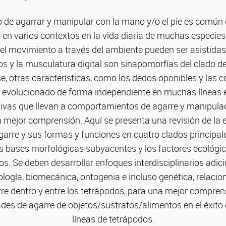
de agarrar y manipular con la mano y/o el pie es común 
o en varios contextos en la vida diaria de muchas especie
 el movimiento a través del ambiente pueden ser asistidas 
os y la musculatura digital son sinapomorfías del clado de
se, otras características, como los dedos oponibles y las 
 evolucionado de forma independiente en muchas líneas e
tivas que llevan a comportamientos de agarre y manipul
a mejor comprensión. Aquí se presenta una revisión de la e
arre y sus formas y funciones en cuatro clados principal
s bases morfológicas subyacentes y los factores ecológic
os. Se deben desarrollar enfoques interdisciplinarios adic
ología, biomecánica, ontogenia e incluso genética, relaci
rre dentro y entre los tetrápodos, para una mejor compren
ades de agarre de objetos/sustratos/alimentos en el éxito 
líneas de tetrápodos.