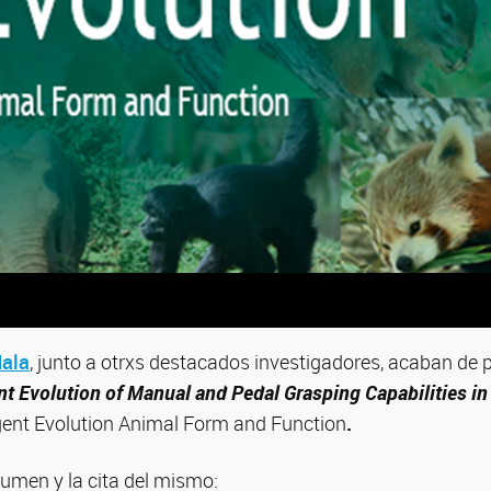
dala
, junto a otrxs destacados investigadores, acaban de p
t Evolution of Manual and Pedal Grasping Capabilities in
rgent Evolution Animal Form and Function
.
umen y la cita del mismo: