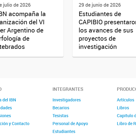
e julio de 2026
29 de junio de 2026
IBN acompaña la
Estudiantes de
anización del VI
CAPIBIO presentaro
ler Argentino de
los avances de sus
fología de
proyectos de
tebrados
investigación
O
INTEGRANTES
PRODUCC
a del IBN
Investigadores
Artículos
idades
Becarios
Libros
iones
Tesistas
Capitulo 
ción y Contacto
Personal de Apoyo
Libro de
Estudiantes