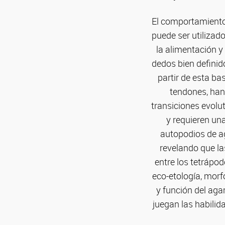
El comportamiento 
puede ser utilizad
la alimentación y
dedos bien definid
partir de esta ba
tendones, han
transiciones evolu
y requieren un
autopodios de ag
revelando que la
entre los tetrápod
eco-etología, morf
y función del aga
juegan las habilid