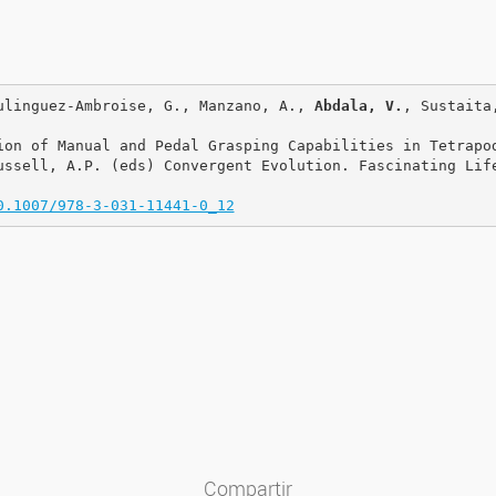
ulinguez-Ambroise, G., Manzano, A.,
 Abdala, V.
, Sustaita,
ion of Manual and Pedal Grasping Capabilities in Tetrapo
ussell, A.P. (eds) Convergent Evolution. Fascinating Life
0.1007/978-3-031-11441-0_12
Compartir