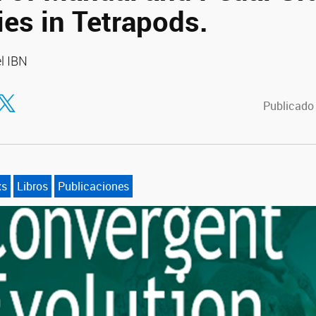
ies in Tetrapods.
l IBN
tir en Facebook
ompartir en Twitter
Publicado
xs
Libros
Publicaciones