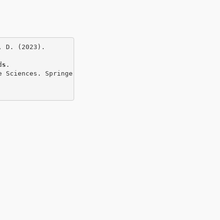
 D. (2023). 

d
s
. 

 Sciences. Springer, Cham. 
