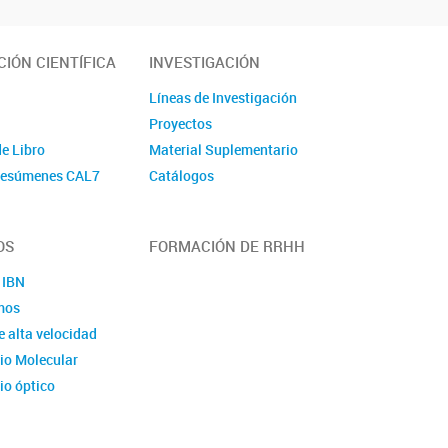
IÓN CIENTÍFICA
INVESTIGACIÓN
Líneas de Investigación
Proyectos
de Libro
Material Suplementario
 Resúmenes CAL7
Catálogos
OS
FORMACIÓN DE RRHH
 IBN
mos
 alta velocidad
io Molecular
io óptico