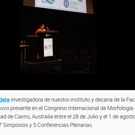
dala
investigadora de nuestro instituto y decana de la Fa
tuvo presente en el Congreso Internacional de Morfología
dad de Cairns, Australia entre el 28 de Julio y el 1 de agost
7 Simposios y 5 Conferencias Plenarias.