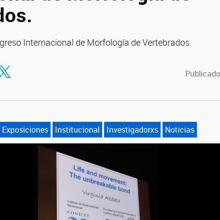
dos.
ngreso Internacional de Morfología de Vertebrados.
tir en Facebook
ompartir en Twitter
Publicado
Exposiciones
Institucional
Investigadorxs
Noticias