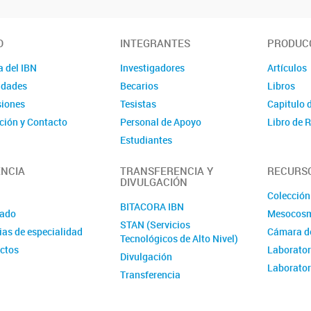
O
INTEGRANTES
PRODUCC
a del IBN
Investigadores
Artículos
idades
Becarios
Libros
iones
Tesistas
Capitulo 
ción y Contacto
Personal de Apoyo
Libro de
Estudiantes
Investigadores Asociados
NCIA
TRANSFERENCIA Y
RECURS
Investigadores Visitantes
DIVULGACIÓN
Colección
BITACORA IBN
ado
Mesocos
STAN (Servicios
ias de especialidad
Cámara de
Tecnológicos de Alto Nivel)
ctos
Laborator
Divulgación
Laborator
Transferencia
Audiovisual
Ciencia Ciudadana