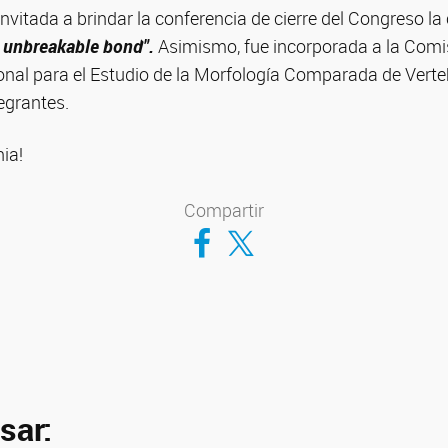
nvitada a brindar la conferencia de cierre del Congreso la 
 unbreakable bond".
Asimismo, fue incorporada a la Comis
onal para el Estudio de la Morfología Comparada de Vert
egrantes.
nia!
Compartir
Compartir en Facebook
Compartir en Twitter
sar: