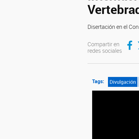
Vertebra
Disertación en el Co
Compar
C
Compartir en
redes sociales
Tags:
Divulgación