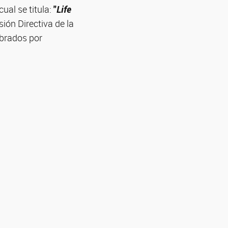
cual se titula:
"
Life
ión Directiva de la
ebrados por