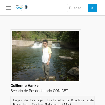
Toggle
navigation
Guillermo Hankel
Becario de Posdoctorado CONICET
Lugar de trabajo: Instituto de Biodiversidad Neot
Director: Carlos Molineri (IBN) 
