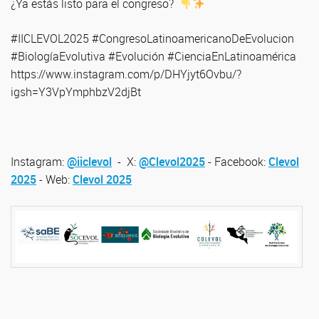
¿Ya estás listo para el congreso?
#IICLEVOL2025 #CongresoLatinoamericanoDeEvolucion
#BiologíaEvolutiva #Evolución #CienciaEnLatinoamérica
https://www.instagram.com/p/DHYjyt6Ovbu/?
igsh=Y3VpYmphbzV2djBt
Instagram:
@iiclevol
- X:
@Clevol2025
- Facebook:
Clevol
2025
- Web:
Clevol 2025