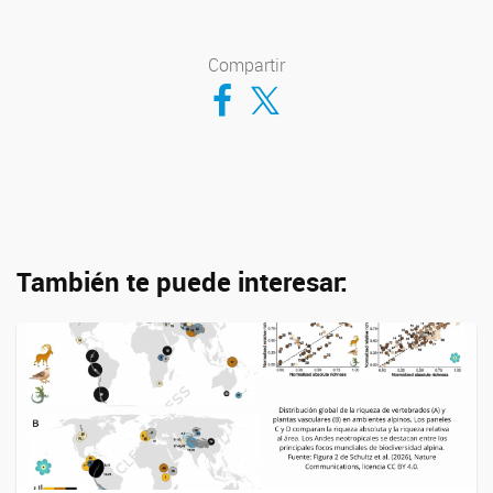
Compartir
Compartir en Facebook
Compartir en Twitter
También te puede interesar: