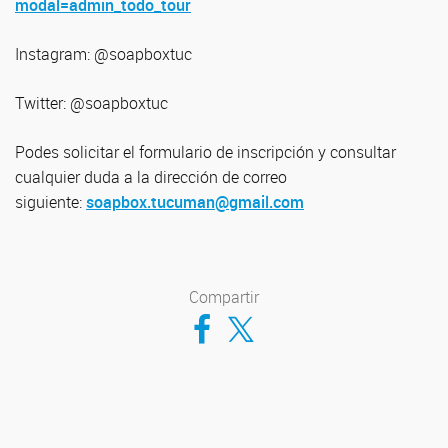
modal=admin_todo_tour
Instagram: @soapboxtuc
Twitter: @soapboxtuc
Podes solicitar el formulario de inscripción y consultar
cualquier duda a la dirección de correo
siguiente:
soapbox.tucuman@gmail.com
Compartir
Compartir en Facebook
Compartir en Twitter